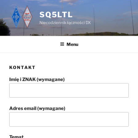
Przejdź
do
SQ5LTL
treści
Niecodziennik łączności DX
Menu
KONTAKT
Imię i ZNAK (wymagane)
Adres email (wymagane)
Temat