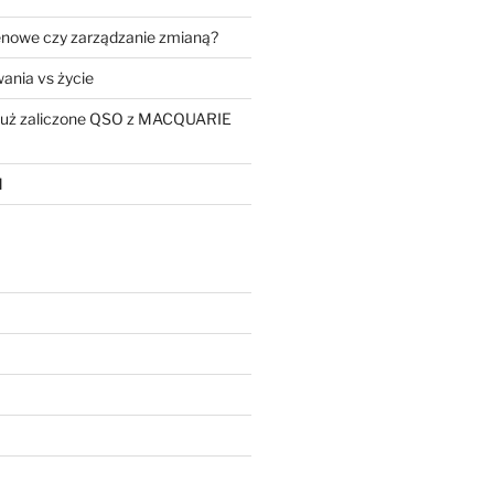
enowe czy zarządzanie zmianą?
ania vs życie
 już zaliczone QSO z MACQUARIE
M