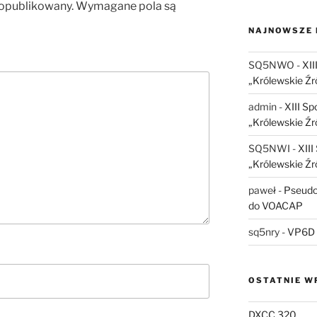
 opublikowany.
Wymagane pola są
NAJNOWSZE
SQ5NWO
-
XII
„Królewskie Źr
admin
-
XIII S
„Królewskie Źr
SQ5NWI
-
XII
„Królewskie Źr
paweł
-
Pseudo
do VOACAP
sq5nry
-
VP6D 
OSTATNIE W
DXCC 320