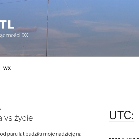
TL
łączności DX
WX
N
UTC:
 vs życie
d paru lat budziła moje nadzieję na