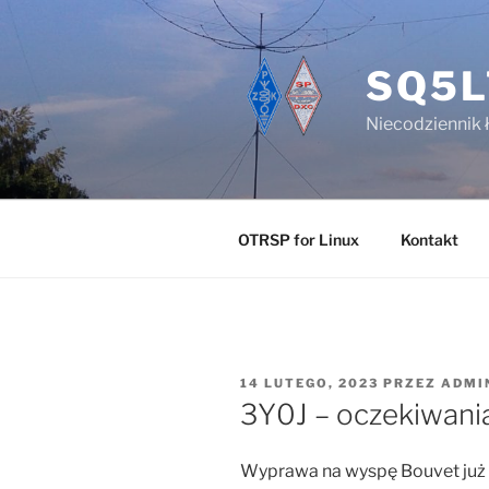
Przejdź
do
treści
SQ5L
Niecodziennik 
OTRSP for Linux
Kontakt
OPUBLIKOWANE
14 LUTEGO, 2023
PRZEZ
ADMI
W
3Y0J – oczekiwania
Wyprawa na wyspę Bouvet już o