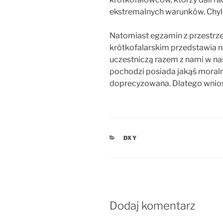
ekstremalnych warunków. Chylę 
Natomiast egzamin z przestrze
krótkofalarskim przedstawia na
uczestniczą razem z nami w na
pochodzi posiada jakąś moralno
doprecyzowana. Dlatego wniosk
KATEGORIE
DXY
Dodaj komentarz