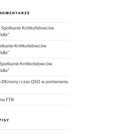
 KOMENTARZE
I Spotkanie Krótkofalowców
ódła”
potkanie Krótkofalowców
ódła”
I Spotkanie Krótkofalowców
ódła”
 DXmany i czas QSO w porównaniu
na FT8
PISY