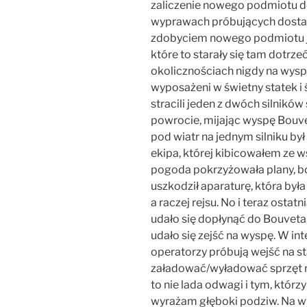
zaliczenie nowego podmiotu d
wyprawach próbujących dostać
zdobyciem nowego podmiotu je
które to starały się tam dotrze
okolicznościach nigdy na wyspę
wyposażeni w świetny statek i
stracili jeden z dwóch silników 
powrocie, mijając wyspę Bouve
pod wiatr na jednym silniku by
ekipa, której kibicowałem ze ws
pogoda pokrzyżowała plany, bo
uszkodził aparaturę, która by
a raczej rejsu. No i teraz osta
udało się dopłynąć do Bouveta,
udało się zejść na wyspę. W int
operatorzy próbują wejść na stat
załadować/wyładować sprzęt 
to nie lada odwagi i tym, którzy
wyrażam głęboki podziw. Na wy