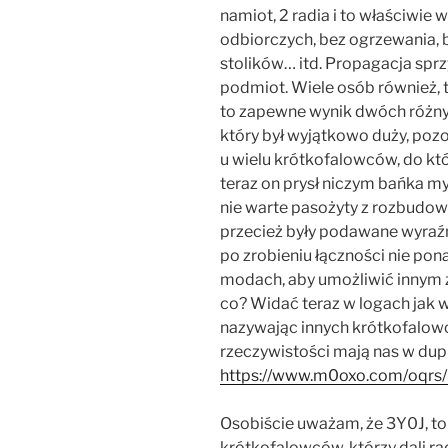
namiot, 2 radia i to właściwie
odbiorczych, bez ogrzewania, 
stolików… itd. Propagacja sprzy
podmiot. Wiele osób również, te
to zapewne wynik dwóch różny
który był wyjątkowo duży, pozo
u wielu krótkofalowców, do kt
teraz on prysł niczym bańka my
nie warte pasożyty z rozbudo
przecież były podawane wyraźn
po zrobieniu łączności nie pona
modach, aby umożliwić innym z
co? Widać teraz w logach jak w
nazywając innych krótkofalo
rzeczywistości mają nas w dupi
https://www.m0oxo.com/oqrs/
Osobiście uważam, że 3Y0J, to
krótkofalowców, którzy dali 