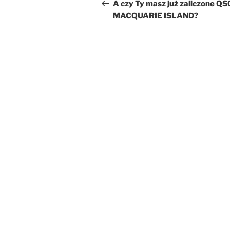
wpisu
wpis
A czy Ty masz już zaliczone QS
MACQUARIE ISLAND?