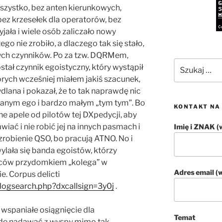
 wszystko, bez anten kierunkowych,
bez krzesełek dla operatorów, bez
jała i wiele osób zaliczało nowy
go nie zrobiło, a dlaczego tak się stało,
ch czynników. Po za tzw. DQRMem,
Szukaj:
stał czynnik egoistyczny, który wystąpił
órych wcześniej miałem jakiś szacunek,
dlana i pokazał, że to tak naprawdę nic
wanym ego i bardzo małym „tym tym”. Bo
KONTAKT NA
e apele od pilotów tej DXpedycji, aby
wiać i nie robić jej na innych pasmach i
Imię i ZNAK 
robienie QSO, bo pracują ATNO. No i
ylała się banda egoistów, którzy
wców przydomkiem „kolega” w
Adres email 
e. Corpus delicti
logsearch.php?dxcallsign=3y0j
.
 wspaniałe osiągnięcie dla
Temat
radę nadawać z wyspy mimo tak