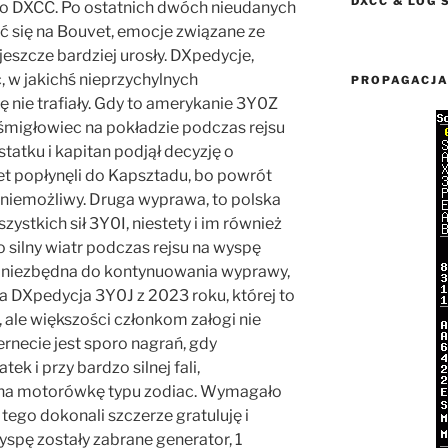
DXCC & LOG 
o DXCC. Po ostatnich dwóch nieudanych
 się na Bouvet, emocje związane ze
szcze bardziej urosły. DXpedycje,
ć, w jakichś nieprzychylnych
PROPAGACJ
 nie trafiały. Gdy to amerykanie 3Y0Z
 śmigłowiec na pokładzie podczas rejsu
statku i kapitan podjął decyzję o
t popłynęli do Kapsztadu, bo powrót
ł niemożliwy. Druga wyprawa, to polska
zystkich sił 3Y0I, niestety i im również
 silny wiatr podczas rejsu na wyspę
ła niezbędna do kontynuowania wyprawy,
tnia DXpedycja 3Y0J z 2023 roku, której to
 ale większości członkom załogi nie
ernecie jest sporo nagrań, gdy
ek i przy bardzo silnej fali,
na motorówkę typu zodiac. Wymagało
 tego dokonali szczerze gratuluję i
spę zostały zabrane generator, 1