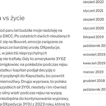
sierpień 2022
styczeń 2021
 vs życie
sierpień 2020
styczeń 2020
d paru lat budziła moje nadzieję na
o DXCC. Po ostatnich dwóch nieudanych
listopad 2019
 się na Bouvet, emocje związane ze
październik 20
szcze bardziej urosły. DXpedycje,
ć, w jakichś nieprzychylnych
wrzesień 2019
 nie trafiały. Gdy to amerykanie 3Y0Z
kwiecień 2019
 śmigłowiec na pokładzie podczas rejsu
statku i kapitan podjął decyzję o
marzec 2019
t popłynęli do Kapsztadu, bo powrót
grudzień 2018
ł niemożliwy. Druga wyprawa, to polska
zystkich sił 3Y0I, niestety i im również
październik 20
 silny wiatr podczas rejsu na wyspę
ła niezbędna do kontynuowania wyprawy,
tnia DXpedycja 3Y0J z 2023 roku, której to