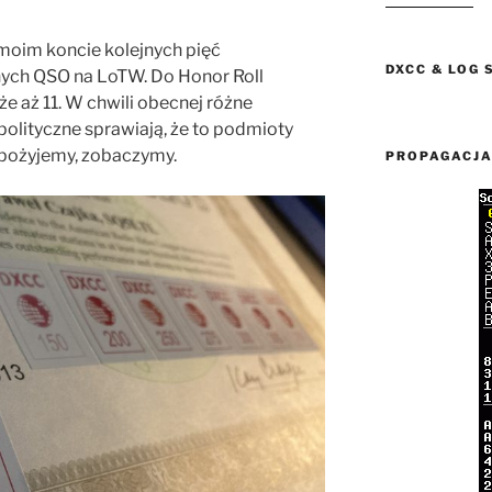
moim koncie kolejnych pięć
DXCC & LOG 
ych QSO na LoTW. Do Honor Roll
, że aż 11. W chwili obecnej różne
lityczne sprawiają, że to podmioty
, pożyjemy, zobaczymy.
PROPAGACJ