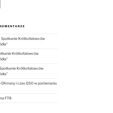
 KOMENTARZE
I Spotkanie Krótkofalowców
ódła”
potkanie Krótkofalowców
ódła”
I Spotkanie Krótkofalowców
ódła”
 DXmany i czas QSO w porównaniu
na FT8