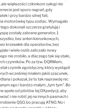
 ale większości członkom załogi nie
ernecie jest sporo nagrań, gdy
ek i przy bardzo silnej fali,
na motorówkę typu zodiac. Wymagało
 tego dokonali szczerze gratuluję i
spę zostały zabrane generator, 1
 wszystko, bez anten kierunkowych,
bez krzesełek dla operatorów, bez
jała i wiele osób zaliczało nowy
go nie zrobiło, a dlaczego tak się stało,
ch czynników. Po za tzw. DQRMem,
stał czynnik egoistyczny, który wystąpił
órych wcześniej miałem jakiś szacunek,
dlana i pokazał, że to tak naprawdę nic
wanym ego i bardzo małym „tym tym”. Bo
e apele od pilotów tej DXpedycji, aby
wiać i nie robić jej na innych pasmach i
robienie QSO, bo pracują ATNO. No i