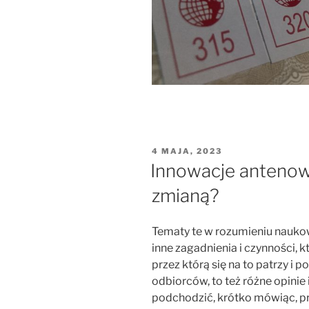
OPUBLIKOWANE
4 MAJA, 2023
W
Innowacje antenow
zmianą?
Tematy te w rozumieniu naukow
inne zagadnienia i czynności, k
przez którą się na to patrzy i
odbiorców, to też różne opinie 
podchodzić, krótko mówiąc, pr