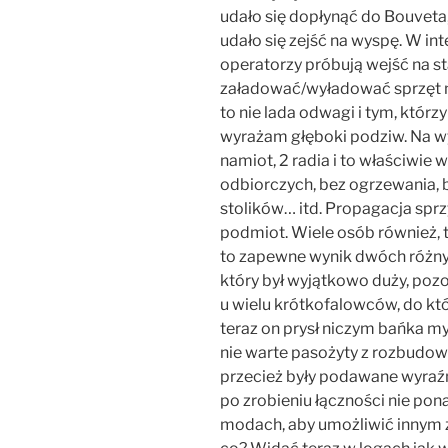
udało się dopłynąć do Bouveta,
udało się zejść na wyspę. W int
operatorzy próbują wejść na stat
załadować/wyładować sprzęt 
to nie lada odwagi i tym, którzy
wyrażam głęboki podziw. Na wy
namiot, 2 radia i to właściwie
odbiorczych, bez ogrzewania, 
stolików… itd. Propagacja sprzy
podmiot. Wiele osób również, te
to zapewne wynik dwóch różny
który był wyjątkowo duży, pozo
u wielu krótkofalowców, do kt
teraz on prysł niczym bańka my
nie warte pasożyty z rozbudo
przecież były podawane wyraźn
po zrobieniu łączności nie pona
modach, aby umożliwić innym z