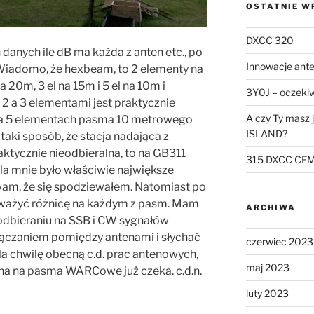
OSTATNIE W
DXCC 320
danych ile dB ma każda z anten etc., po
Innowacje ant
. Wiadomo, że hexbeam, to 2 elementy na
a 20m, 3 el na 15m i 5 el na 10m i
3Y0J – oczekiw
 a 3 elementami jest praktycznie
A czy Ty masz
 na 5 elementach pasma 10 metrowego
ISLAND?
aki sposób, że stacja nadająca z
ktycznie nieodbieralna, to na GB311
315 DXCC CF
 dla mnie było właściwie największe
wam, że się spodziewałem. Natomiast po
auważyć różnicę na każdym z pasm. Mam
ARCHIWA
 odbieraniu na SSB i CW sygnałów
łączaniem pomiędzy antenami i słychać
czerwiec 2023
 Na chwilę obecną c.d. prac antenowych,
maj 2023
na na pasma WARCowe już czeka. c.d.n.
luty 2023