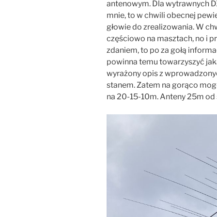
antenowym. Dla wytrawnych DX
mnie, to w chwili obecnej pew
głowie do zrealizowania. W chw
częściowo na masztach, no i 
zdaniem, to po za gołą infor
powinna temu towarzyszyć jaka
wyrażony opis z wprowadzony
stanem. Zatem na gorąco mo
na 20-15-10m. Anteny 25m od 