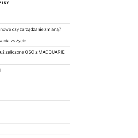
PISY
enowe czy zarządzanie zmianą?
ania vs życie
 już zaliczone QSO z MACQUARIE
M