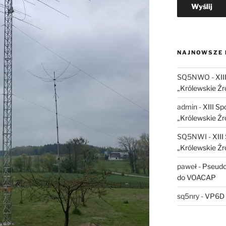
NAJNOWSZE
SQ5NWO
-
XII
„Królewskie Źr
admin
-
XIII S
„Królewskie Źr
SQ5NWI
-
XII
„Królewskie Źr
paweł
-
Pseudo
do VOACAP
sq5nry
-
VP6D 