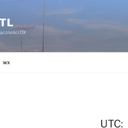
TL
łączności DX
WX
UTC: