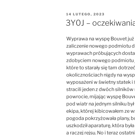
OPUBLIKOWANE
14 LUTEGO, 2023
W
3Y0J – oczekiwania
Wyprawa na wyspę Bouvet już o
zaliczenie nowego podmiotu d
wyprawach próbujących dostać
zdobyciem nowego podmiotu je
które to starały się tam dotrze
okolicznościach nigdy na wyspę
wyposażeni w świetny statek i
stracili jeden z dwóch silników 
powrocie, mijając wyspę Bouve
pod wiatr na jednym silniku by
ekipa, której kibicowałem ze ws
pogoda pokrzyżowała plany, bo
uszkodził aparaturę, która by
a raczej rejsu. No i teraz osta