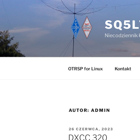
Przejdź
do
treści
SQ5L
Niecodziennik 
OTRSP for Linux
Kontakt
AUTOR:
ADMIN
OPUBLIKOWANE
26 CZERWCA, 2023
W
DXCC 320