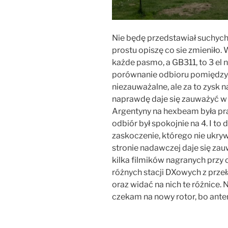
Nie będę przedstawiał suchych 
prostu opiszę co sie zmieniło
każde pasmo, a GB311, to 3 el n
porównanie odbioru pomiędzy 2
niezauważalne, ale za to zysk
naprawdę daje się zauważyć w t
Argentyny na hexbeam była pra
odbiór był spokojnie na 4. I to
zaskoczenie, którego nie ukry
stronie nadawczej daje się z
kilka filmików nagranych przy
różnych stacji DXowych z prze
oraz widać na nich te różnice.
czekam na nowy rotor, bo ante